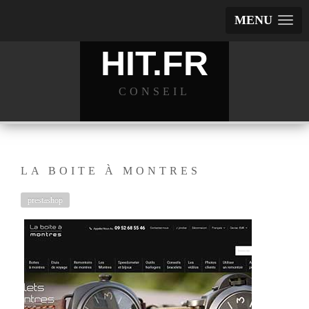
MENU
HIT.FR
CONSEIL
LA BOITE À MONTRES
prestashop